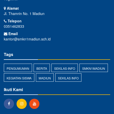
Alamat
Jl. Thamrin No. 1 Madiun
Telepon
0351462833
Email
kantor@smkn1madiun.sch.id
Tags
PENGUMUMAN
BERITA
SEKILAS-INFO
SMKN1MADIUN
KEGIATAN SISWA
MADIUN
SEKILAS INFO
Ikuti Kami