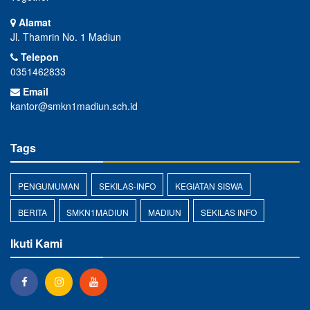
Alamat
Jl. Thamrin No. 1 Madiun
Telepon
0351462833
Email
kantor@smkn1madiun.sch.id
Tags
PENGUMUMAN
SEKILAS-INFO
KEGIATAN SISWA
BERITA
SMKN1MADIUN
MADIUN
SEKILAS INFO
Ikuti Kami