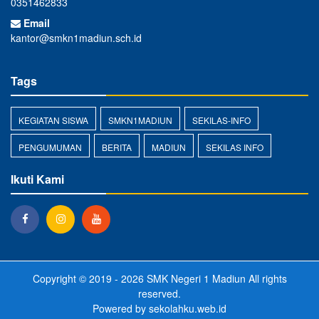
0351462833
Email
kantor@smkn1madiun.sch.id
Tags
KEGIATAN SISWA
SMKN1MADIUN
SEKILAS-INFO
PENGUMUMAN
BERITA
MADIUN
SEKILAS INFO
Ikuti Kami
Copyright © 2019 - 2026
SMK Negeri 1 Madiun
All rights
reserved.
Powered by
sekolahku.web.id