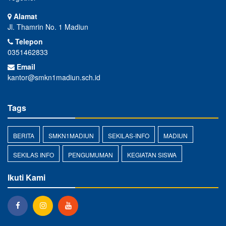
Alamat
Jl. Thamrin No. 1 Madiun
Telepon
0351462833
Email
kantor@smkn1madiun.sch.id
Tags
BERITA
SMKN1MADIUN
SEKILAS-INFO
MADIUN
SEKILAS INFO
PENGUMUMAN
KEGIATAN SISWA
Ikuti Kami