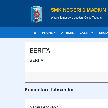
SMK NEGERI 1 MADIUN
Where Tomorrow's Leaders Come Together
PROFIL
ARTIKEL
GALERI
KEGI
BERITA
BERITA
Komentari Tulisan Ini
Nama Lengkap
*