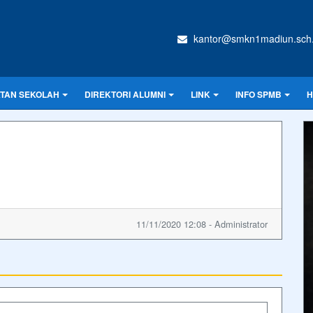
kantor@smkn1madiun.sch.
ATAN SEKOLAH
DIREKTORI ALUMNI
LINK
INFO SPMB
H
11/11/2020 12:08 - Administrator