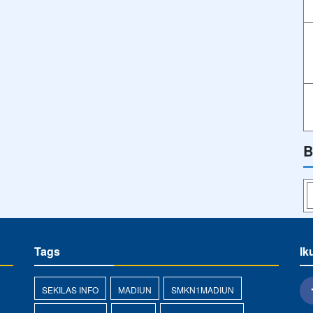
B
Tags
Ik
SEKILAS INFO
MADIUN
SMKN1MADIUN