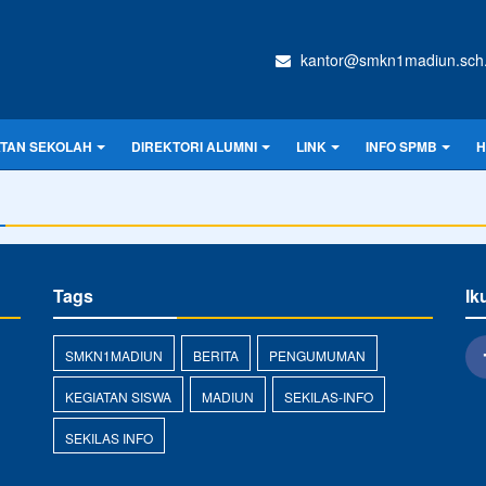
kantor@smkn1madiun.sch.
ATAN SEKOLAH
DIREKTORI ALUMNI
LINK
INFO SPMB
H
Tags
Ik
SMKN1MADIUN
BERITA
PENGUMUMAN
KEGIATAN SISWA
MADIUN
SEKILAS-INFO
SEKILAS INFO